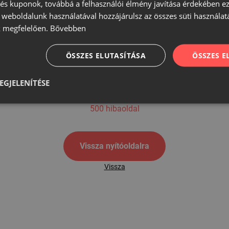
s kuponok, továbbá a felhasználói élmény javítása érdekében ez
A weboldalunk használatával hozzájárulsz az összes süti használat
 megfelelően.
Bővebben
500
ÖSSZES ELUTASÍTÁSA
ÖSSZES 
EGJELENÍTÉSE
500 hibaoldal
Vissza nyítóoldalra
Vissza