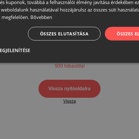
s kuponok, továbbá a felhasználói élmény javítása érdekében ez
A weboldalunk használatával hozzájárulsz az összes süti használat
 megfelelően.
Bővebben
500
ÖSSZES ELUTASÍTÁSA
ÖSSZES 
EGJELENÍTÉSE
500 hibaoldal
Vissza nyítóoldalra
Vissza