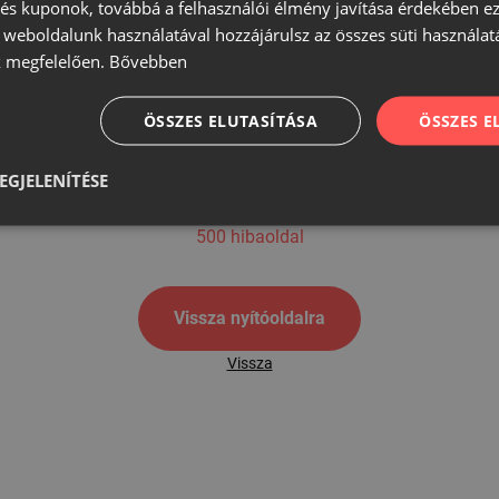
s kuponok, továbbá a felhasználói élmény javítása érdekében ez
A weboldalunk használatával hozzájárulsz az összes süti használat
 megfelelően.
Bővebben
500
ÖSSZES ELUTASÍTÁSA
ÖSSZES 
EGJELENÍTÉSE
500 hibaoldal
Vissza nyítóoldalra
Vissza