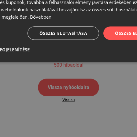
s kuponok, továbbá a felhasználói élmény javítása érdekében ez
A weboldalunk használatával hozzájárulsz az összes süti használat
 megfelelően.
Bővebben
500
ÖSSZES ELUTASÍTÁSA
ÖSSZES 
EGJELENÍTÉSE
500 hibaoldal
Vissza nyítóoldalra
Vissza