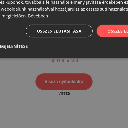
s kuponok, továbbá a felhasználói élmény javítása érdekében ez
A weboldalunk használatával hozzájárulsz az összes süti használat
 megfelelően.
Bővebben
500
ÖSSZES ELUTASÍTÁSA
ÖSSZES 
EGJELENÍTÉSE
500 hibaoldal
Vissza nyítóoldalra
Vissza