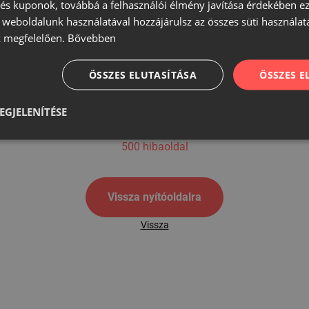
s kuponok, továbbá a felhasználói élmény javítása érdekében ez
A weboldalunk használatával hozzájárulsz az összes süti használat
 megfelelően.
Bővebben
500
ÖSSZES ELUTASÍTÁSA
ÖSSZES 
EGJELENÍTÉSE
500 hibaoldal
Vissza nyítóoldalra
Vissza