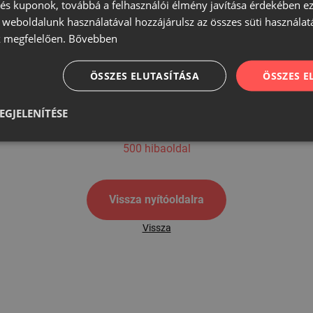
s kuponok, továbbá a felhasználói élmény javítása érdekében ez
A weboldalunk használatával hozzájárulsz az összes süti használat
 megfelelően.
Bővebben
500
ÖSSZES ELUTASÍTÁSA
ÖSSZES 
EGJELENÍTÉSE
500 hibaoldal
Vissza nyítóoldalra
Vissza