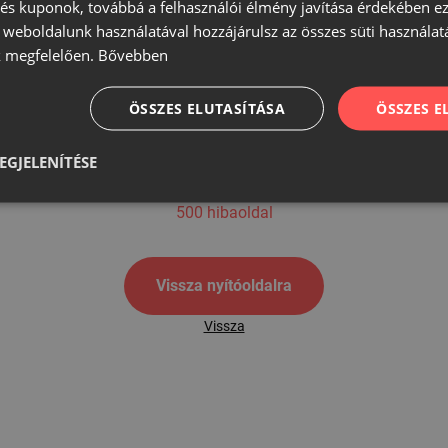
s kuponok, továbbá a felhasználói élmény javítása érdekében ez
A weboldalunk használatával hozzájárulsz az összes süti használat
 megfelelően.
Bővebben
500
ÖSSZES ELUTASÍTÁSA
ÖSSZES 
EGJELENÍTÉSE
500 hibaoldal
Vissza nyítóoldalra
Vissza