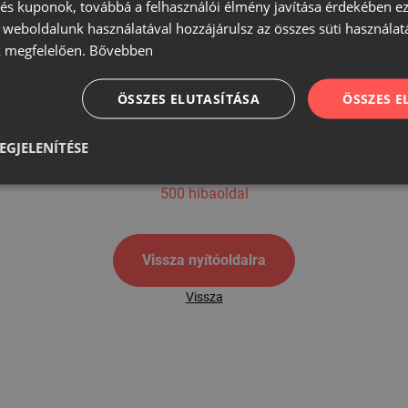
s kuponok, továbbá a felhasználói élmény javítása érdekében ez
A weboldalunk használatával hozzájárulsz az összes süti használat
 megfelelően.
Bővebben
500
ÖSSZES ELUTASÍTÁSA
ÖSSZES 
EGJELENÍTÉSE
500 hibaoldal
Vissza nyítóoldalra
Vissza