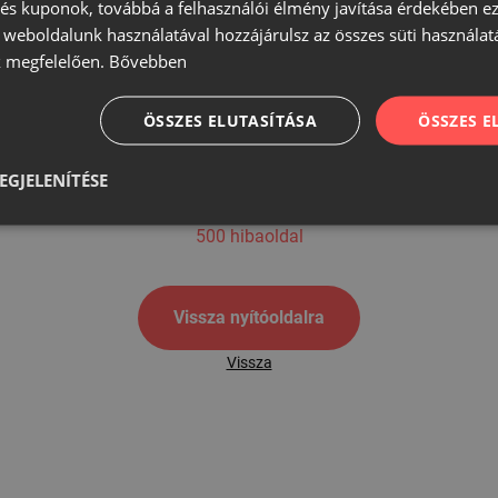
s kuponok, továbbá a felhasználói élmény javítása érdekében ez
A weboldalunk használatával hozzájárulsz az összes süti használat
 megfelelően.
Bővebben
500
ÖSSZES ELUTASÍTÁSA
ÖSSZES 
EGJELENÍTÉSE
500 hibaoldal
Vissza nyítóoldalra
Vissza