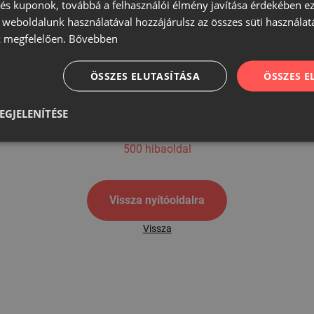
s kuponok, továbbá a felhasználói élmény javítása érdekében ez
A weboldalunk használatával hozzájárulsz az összes süti használat
 megfelelően.
Bővebben
500
ÖSSZES ELUTASÍTÁSA
ÖSSZES 
EGJELENÍTÉSE
500 hibaoldal
Vissza nyítóoldalra
Vissza