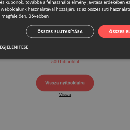
s kuponok, továbbá a felhasználói élmény javítása érdekében ez
A weboldalunk használatával hozzájárulsz az összes süti használat
 megfelelően.
Bővebben
500
ÖSSZES ELUTASÍTÁSA
ÖSSZES 
EGJELENÍTÉSE
500 hibaoldal
Vissza nyítóoldalra
Vissza