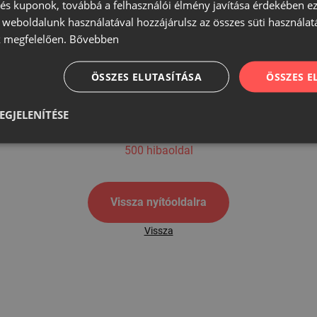
s kuponok, továbbá a felhasználói élmény javítása érdekében ez
A weboldalunk használatával hozzájárulsz az összes süti használat
 megfelelően.
Bővebben
500
ÖSSZES ELUTASÍTÁSA
ÖSSZES 
EGJELENÍTÉSE
500 hibaoldal
Vissza nyítóoldalra
Vissza