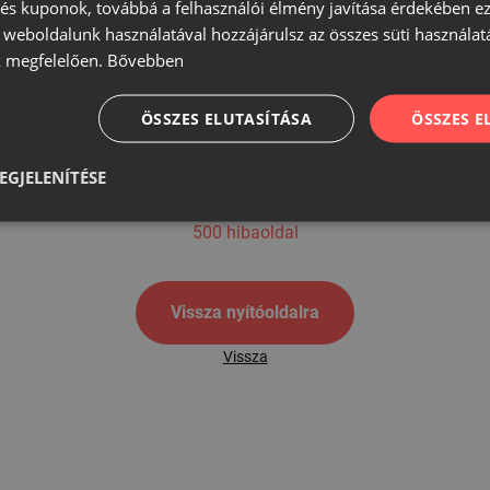
s kuponok, továbbá a felhasználói élmény javítása érdekében ez
A weboldalunk használatával hozzájárulsz az összes süti használat
 megfelelően.
Bővebben
500
ÖSSZES ELUTASÍTÁSA
ÖSSZES 
EGJELENÍTÉSE
500 hibaoldal
Vissza nyítóoldalra
Vissza