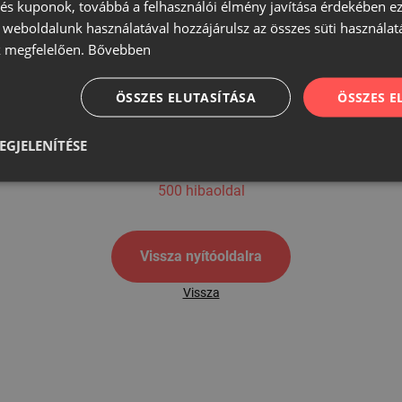
s kuponok, továbbá a felhasználói élmény javítása érdekében ez
A weboldalunk használatával hozzájárulsz az összes süti használat
 megfelelően.
Bővebben
500
ÖSSZES ELUTASÍTÁSA
ÖSSZES 
EGJELENÍTÉSE
500 hibaoldal
Vissza nyítóoldalra
Vissza