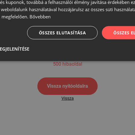
s kuponok, továbbá a felhasználói élmény javítása érdekében ez
A weboldalunk használatával hozzájárulsz az összes süti használat
 megfelelően.
Bővebben
500
ÖSSZES ELUTASÍTÁSA
ÖSSZES 
EGJELENÍTÉSE
500 hibaoldal
Vissza nyítóoldalra
Vissza