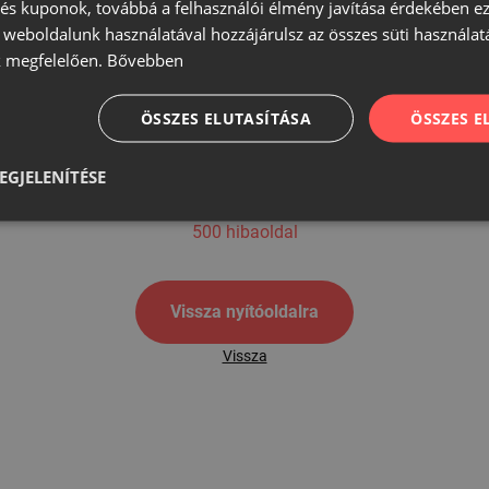
s kuponok, továbbá a felhasználói élmény javítása érdekében ez
A weboldalunk használatával hozzájárulsz az összes süti használat
 megfelelően.
Bővebben
500
ÖSSZES ELUTASÍTÁSA
ÖSSZES 
EGJELENÍTÉSE
500 hibaoldal
Vissza nyítóoldalra
Vissza