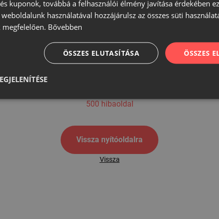
s kuponok, továbbá a felhasználói élmény javítása érdekében ez
A weboldalunk használatával hozzájárulsz az összes süti használat
 megfelelően.
Bővebben
500
ÖSSZES ELUTASÍTÁSA
ÖSSZES 
EGJELENÍTÉSE
500 hibaoldal
Vissza nyítóoldalra
Vissza