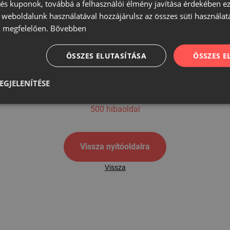
s kuponok, továbbá a felhasználói élmény javítása érdekében ez
A weboldalunk használatával hozzájárulsz az összes süti használat
 megfelelően.
Bővebben
500
ÖSSZES ELUTASÍTÁSA
ÖSSZES 
EGJELENÍTÉSE
500 hibaoldal
Vissza nyítóoldalra
Vissza