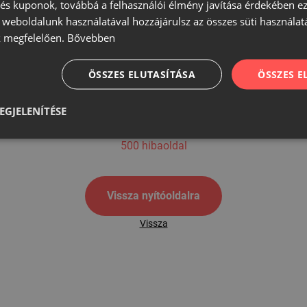
s kuponok, továbbá a felhasználói élmény javítása érdekében ez
A weboldalunk használatával hozzájárulsz az összes süti használat
 megfelelően.
Bővebben
500
ÖSSZES ELUTASÍTÁSA
ÖSSZES 
EGJELENÍTÉSE
500 hibaoldal
Vissza nyítóoldalra
Vissza