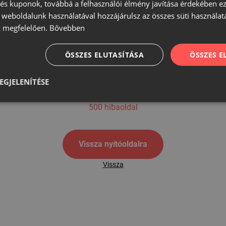
s kuponok, továbbá a felhasználói élmény javítása érdekében ez
A weboldalunk használatával hozzájárulsz az összes süti használat
 megfelelően.
Bővebben
500
ÖSSZES ELUTASÍTÁSA
ÖSSZES 
EGJELENÍTÉSE
500 hibaoldal
Vissza nyítóoldalra
Vissza