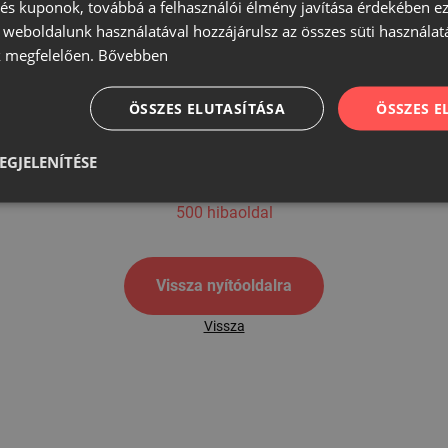
s kuponok, továbbá a felhasználói élmény javítása érdekében ez
A weboldalunk használatával hozzájárulsz az összes süti használat
 megfelelően.
Bővebben
500
ÖSSZES ELUTASÍTÁSA
ÖSSZES 
EGJELENÍTÉSE
500 hibaoldal
Vissza nyítóoldalra
Vissza