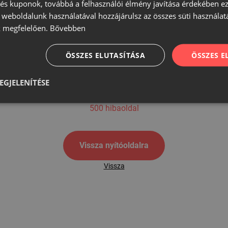
s kuponok, továbbá a felhasználói élmény javítása érdekében ez
A weboldalunk használatával hozzájárulsz az összes süti használat
 megfelelően.
Bővebben
500
ÖSSZES ELUTASÍTÁSA
ÖSSZES 
EGJELENÍTÉSE
500 hibaoldal
Vissza nyítóoldalra
Vissza