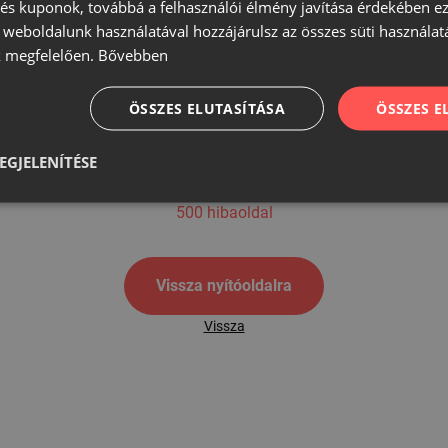
s kuponok, továbbá a felhasználói élmény javítása érdekében ez
A weboldalunk használatával hozzájárulsz az összes süti használat
 megfelelően.
Bővebben
500
ÖSSZES ELUTASÍTÁSA
ÖSSZES 
EGJELENÍTÉSE
500 hibaoldal
Vissza nyítóoldalra
Vissza