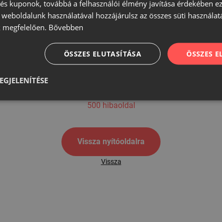
s kuponok, továbbá a felhasználói élmény javítása érdekében ez
A weboldalunk használatával hozzájárulsz az összes süti használat
 megfelelően.
Bővebben
500
ÖSSZES ELUTASÍTÁSA
ÖSSZES 
EGJELENÍTÉSE
500 hibaoldal
Vissza nyítóoldalra
Vissza