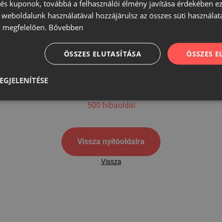
s kuponok, továbbá a felhasználói élmény javítása érdekében ez
A weboldalunk használatával hozzájárulsz az összes süti használat
 megfelelően.
Bővebben
500
ÖSSZES ELUTASÍTÁSA
ÖSSZES 
EGJELENÍTÉSE
500 hibaoldal
Vissza nyítóoldalra
Vissza