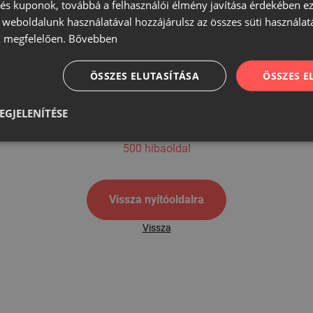
s kuponok, továbbá a felhasználói élmény javítása érdekében ez
A weboldalunk használatával hozzájárulsz az összes süti használat
 megfelelően.
Bővebben
500
ÖSSZES ELUTASÍTÁSA
ÖSSZES 
EGJELENÍTÉSE
500 hibaoldal
Vissza nyítóoldalra
Vissza