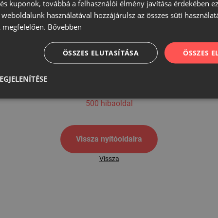
s kuponok, továbbá a felhasználói élmény javítása érdekében ez
A weboldalunk használatával hozzájárulsz az összes süti használat
 megfelelően.
Bővebben
500
ÖSSZES ELUTASÍTÁSA
ÖSSZES 
EGJELENÍTÉSE
500 hibaoldal
Vissza nyítóoldalra
Vissza