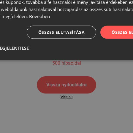
s kuponok, továbbá a felhasználói élmény javítása érdekében ez
A weboldalunk használatával hozzájárulsz az összes süti használat
 megfelelően.
Bővebben
500
ÖSSZES ELUTASÍTÁSA
ÖSSZES 
EGJELENÍTÉSE
500 hibaoldal
Vissza nyítóoldalra
Vissza