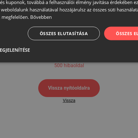
s kuponok, továbbá a felhasználói élmény javítása érdekében ez
A weboldalunk használatával hozzájárulsz az összes süti használat
 megfelelően.
Bővebben
500
ÖSSZES ELUTASÍTÁSA
ÖSSZES 
EGJELENÍTÉSE
500 hibaoldal
Vissza nyítóoldalra
Vissza