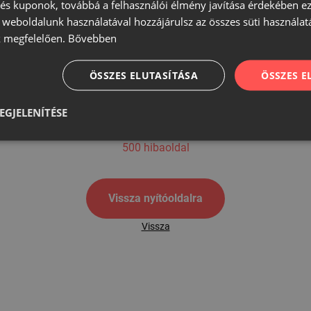
s kuponok, továbbá a felhasználói élmény javítása érdekében ez
A weboldalunk használatával hozzájárulsz az összes süti használat
 megfelelően.
Bővebben
500
ÖSSZES ELUTASÍTÁSA
ÖSSZES 
EGJELENÍTÉSE
500 hibaoldal
Vissza nyítóoldalra
Vissza