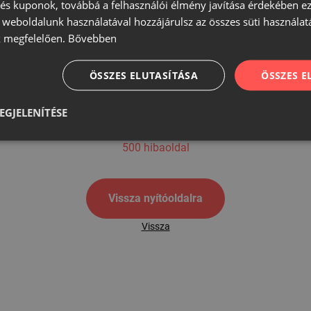
s kuponok, továbbá a felhasználói élmény javítása érdekében ez
A weboldalunk használatával hozzájárulsz az összes süti használat
 megfelelően.
Bővebben
500
ÖSSZES ELUTASÍTÁSA
ÖSSZES 
EGJELENÍTÉSE
500 hibaoldal
Vissza nyítóoldalra
Vissza