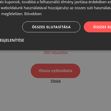
s kuponok, továbbá a felhasználói élmény javítása érdekében ez
A weboldalunk használatával hozzájárulsz az összes süti használat
 megfelelően.
Bővebben
500
ÖSSZES ELUTASÍTÁSA
ÖSSZES 
EGJELENÍTÉSE
500 hibaoldal
Vissza nyítóoldalra
Vissza