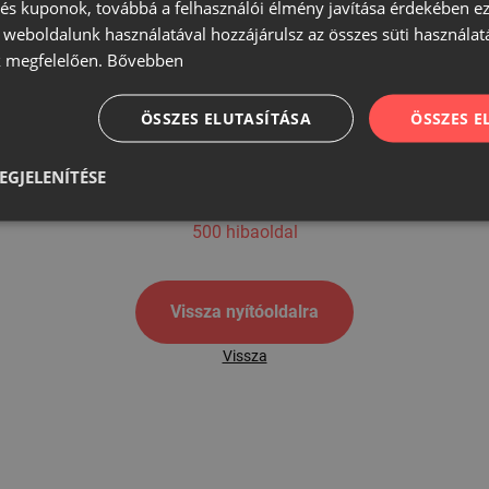
s kuponok, továbbá a felhasználói élmény javítása érdekében ez
A weboldalunk használatával hozzájárulsz az összes süti használat
 megfelelően.
Bővebben
500
ÖSSZES ELUTASÍTÁSA
ÖSSZES 
EGJELENÍTÉSE
500 hibaoldal
Vissza nyítóoldalra
Vissza