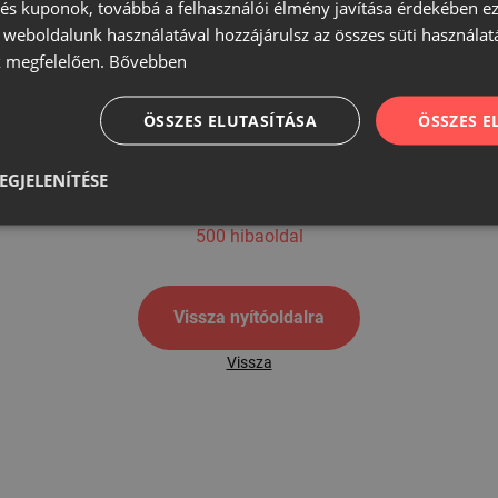
s kuponok, továbbá a felhasználói élmény javítása érdekében ez
A weboldalunk használatával hozzájárulsz az összes süti használat
 megfelelően.
Bővebben
500
ÖSSZES ELUTASÍTÁSA
ÖSSZES 
EGJELENÍTÉSE
500 hibaoldal
Vissza nyítóoldalra
Vissza